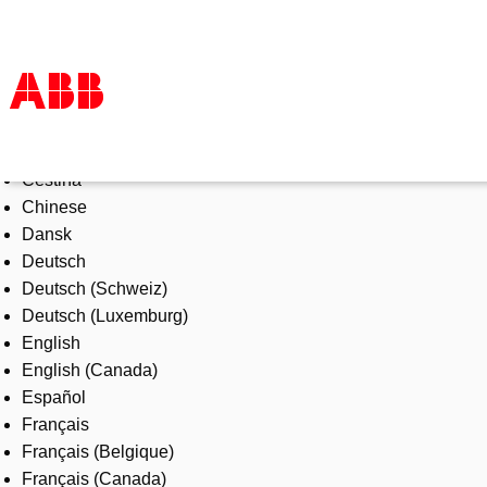
Select Language
Products & Solutions
Čeština
Industries
Chinese
Services
Dansk
About us
Deutsch
Where to buy
Deutsch (Schweiz)
Contact us
Deutsch (Luxemburg)
Careers
English
English (Canada)
Español
Français
Français (Belgique)
Français (Canada)