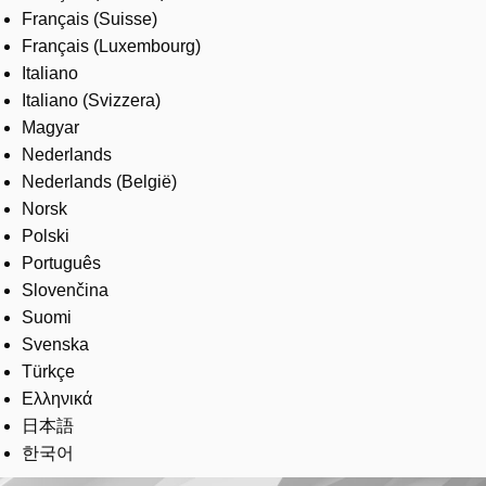
Français (Suisse)
Français (Luxembourg)
Italiano
Italiano (Svizzera)
Magyar
Nederlands
Nederlands (België)
Norsk
Polski
Português
Slovenčina
Suomi
Svenska
Türkçe
Ελληνικά
日本語
한국어