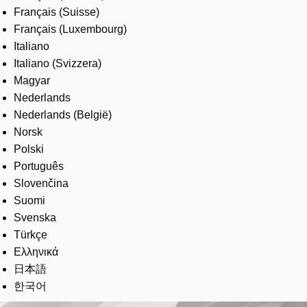
Français (Suisse)
Français (Luxembourg)
Italiano
Italiano (Svizzera)
Magyar
Nederlands
Nederlands (België)
Norsk
Polski
Português
Slovenčina
Suomi
Svenska
Türkçe
Ελληνικά
日本語
한국어