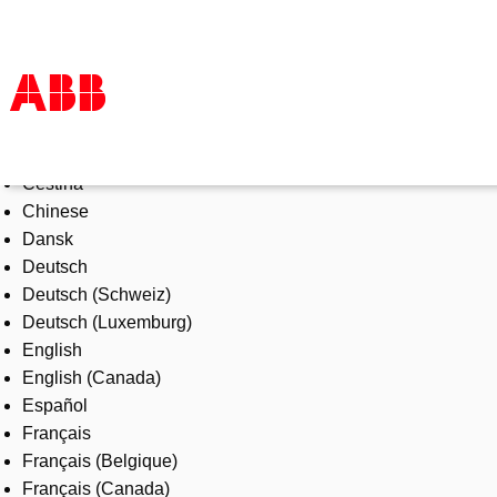
Select Language
Products & Solutions
Čeština
Industries
Chinese
Services
Dansk
About us
Deutsch
Where to buy
Deutsch (Schweiz)
Contact us
Deutsch (Luxemburg)
Careers
English
English (Canada)
Español
Français
Français (Belgique)
Français (Canada)