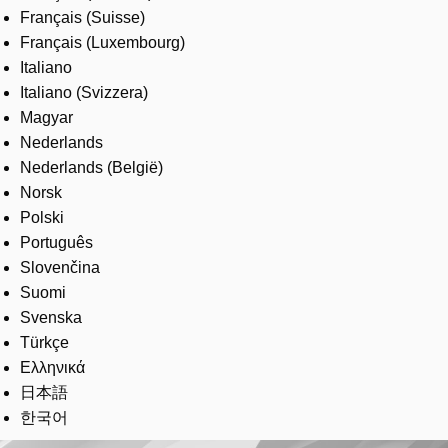
Français (Suisse)
Français (Luxembourg)
Italiano
Italiano (Svizzera)
Magyar
Nederlands
Nederlands (België)
Norsk
Polski
Português
Slovenčina
Suomi
Svenska
Türkçe
Ελληνικά
日本語
한국어