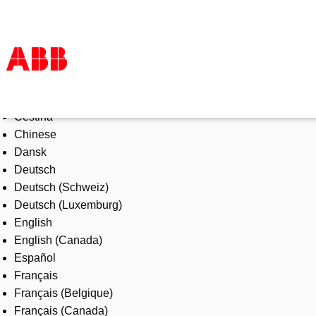
Select Language
Products & Solutions
Čeština
Industries
Chinese
Services
Dansk
About us
Deutsch
Where to buy
Deutsch (Schweiz)
Contact us
Deutsch (Luxemburg)
Careers
English
English (Canada)
Español
Français
Français (Belgique)
Français (Canada)