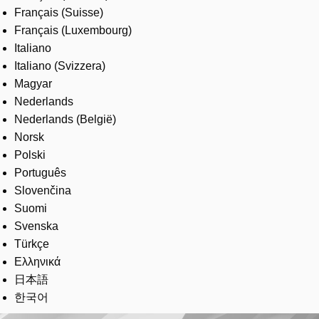
Français (Suisse)
Français (Luxembourg)
Italiano
Italiano (Svizzera)
Magyar
Nederlands
Nederlands (België)
Norsk
Polski
Português
Slovenčina
Suomi
Svenska
Türkçe
Ελληνικά
日本語
한국어