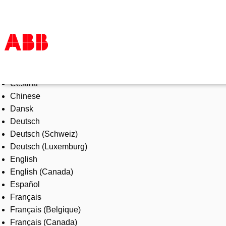
Select Language
Products & Solutions
Čeština
Industries
Chinese
Services
Dansk
About us
Deutsch
Where to buy
Deutsch (Schweiz)
Contact us
Deutsch (Luxemburg)
Careers
English
English (Canada)
Español
Français
Français (Belgique)
Français (Canada)