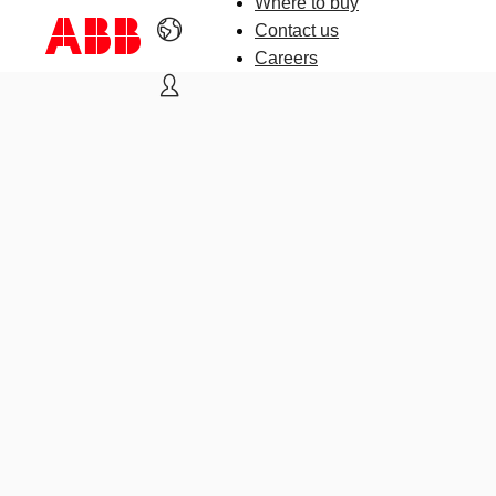
Where to buy
Contact us
Careers