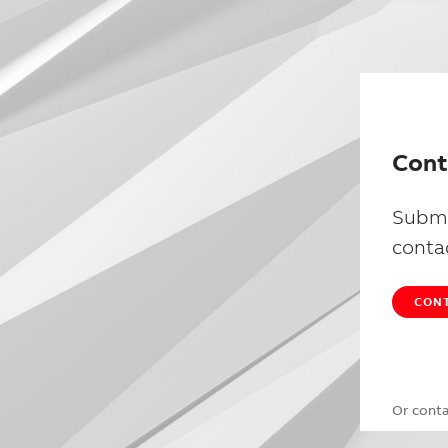
Cont
Submi
conta
CONT
Or cont