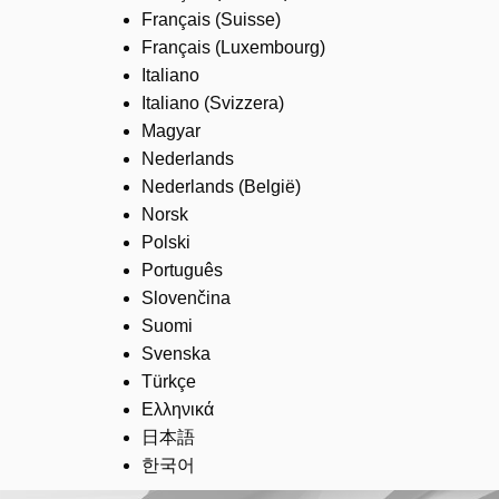
Français (Suisse)
Français (Luxembourg)
Italiano
Italiano (Svizzera)
Magyar
Nederlands
Nederlands (België)
Norsk
Polski
Português
Slovenčina
Suomi
Svenska
Türkçe
Ελληνικά
日本語
한국어