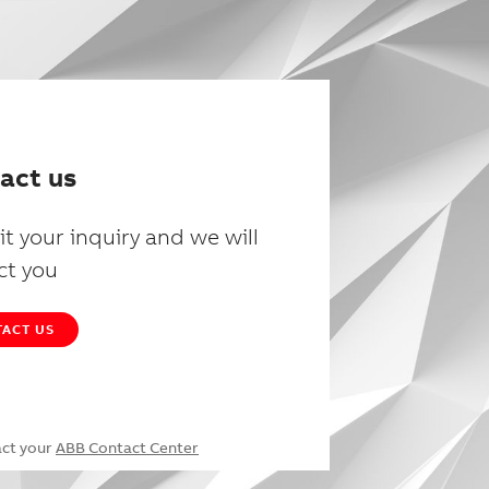
act us
t your inquiry and we will
ct you
ACT US
act your
ABB Contact Center