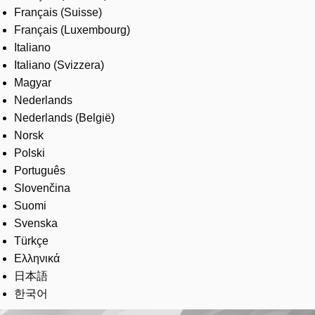
Français (Suisse)
Français (Luxembourg)
Italiano
Italiano (Svizzera)
Magyar
Nederlands
Nederlands (België)
Norsk
Polski
Português
Slovenčina
Suomi
Svenska
Türkçe
Ελληνικά
日本語
한국어