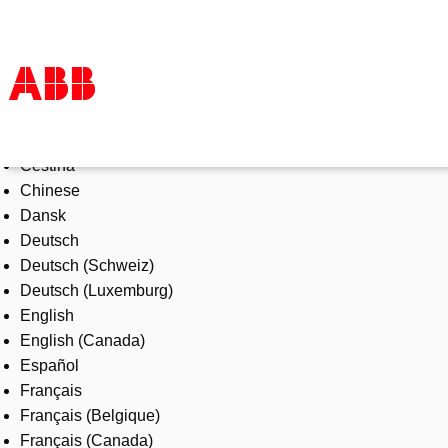
Select Language
Products & Solutions
Čeština
Industries
Chinese
Services
Dansk
About us
Deutsch
Where to buy
Deutsch (Schweiz)
Contact us
Deutsch (Luxemburg)
Careers
English
English (Canada)
Español
Français
Français (Belgique)
Français (Canada)