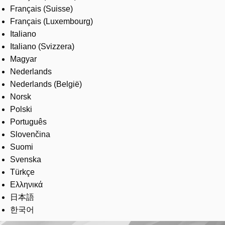
Français (Suisse)
Français (Luxembourg)
Italiano
Italiano (Svizzera)
Magyar
Nederlands
Nederlands (België)
Norsk
Polski
Português
Slovenčina
Suomi
Svenska
Türkçe
Ελληνικά
日本語
한국어