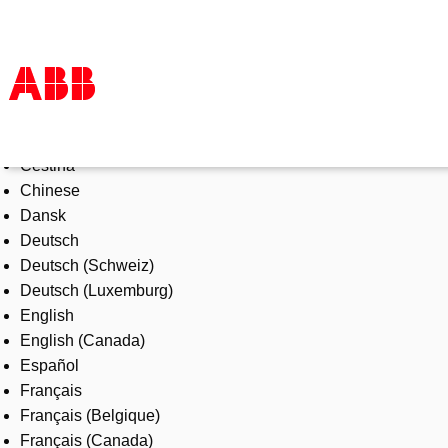
Select Language
Products & Solutions
Čeština
Industries
Chinese
Services
Dansk
About us
Deutsch
Where to buy
Deutsch (Schweiz)
Contact us
Deutsch (Luxemburg)
Careers
English
English (Canada)
Español
Français
Français (Belgique)
Français (Canada)