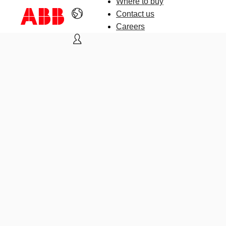
Where to buy
Contact us
Careers