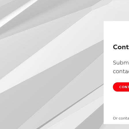
Cont
Submi
conta
CONT
Or cont