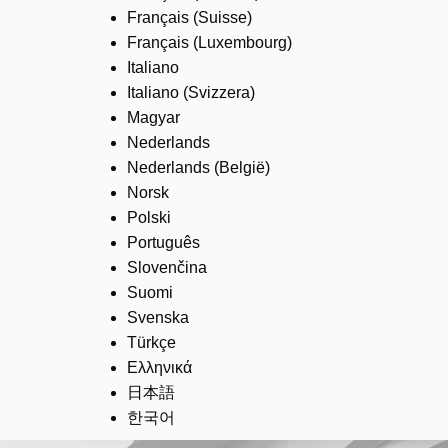
Français (Suisse)
Français (Luxembourg)
Italiano
Italiano (Svizzera)
Magyar
Nederlands
Nederlands (België)
Norsk
Polski
Português
Slovenčina
Suomi
Svenska
Türkçe
Ελληνικά
日本語
한국어