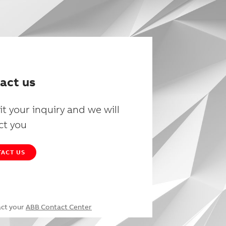
act us
t your inquiry and we will
ct you
ACT US
act your
ABB Contact Center