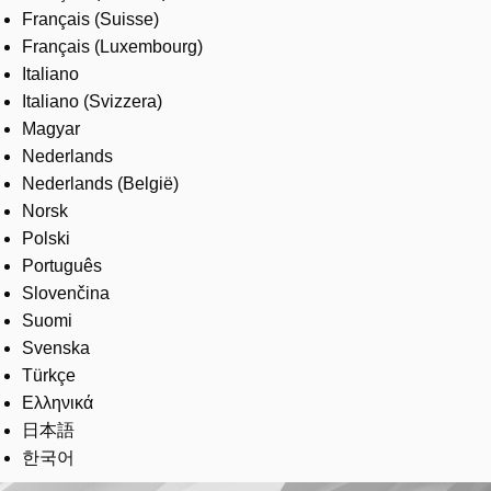
Français (Suisse)
Français (Luxembourg)
Italiano
Italiano (Svizzera)
Magyar
Nederlands
Nederlands (België)
Norsk
Polski
Português
Slovenčina
Suomi
Svenska
Türkçe
Ελληνικά
日本語
한국어