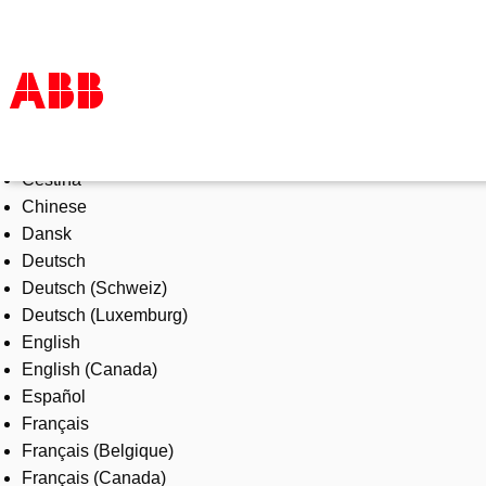
Select Language
Products & Solutions
Čeština
Industries
Chinese
Services
Dansk
About us
Deutsch
Where to buy
Deutsch (Schweiz)
Contact us
Deutsch (Luxemburg)
Careers
English
English (Canada)
Español
Français
Français (Belgique)
Français (Canada)