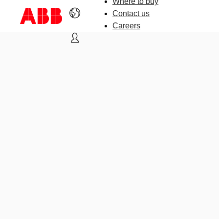
Where to buy
Contact us
Careers