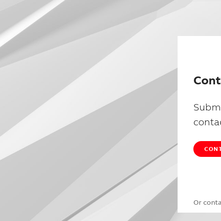
Cont
Submi
conta
CONT
Or cont