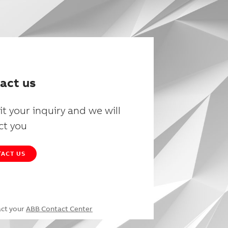
act us
t your inquiry and we will
ct you
ACT US
act your
ABB Contact Center