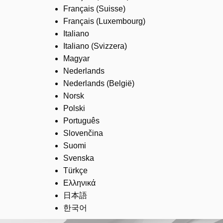
Français (Suisse)
Français (Luxembourg)
Italiano
Italiano (Svizzera)
Magyar
Nederlands
Nederlands (België)
Norsk
Polski
Português
Slovenčina
Suomi
Svenska
Türkçe
Ελληνικά
日本語
한국어