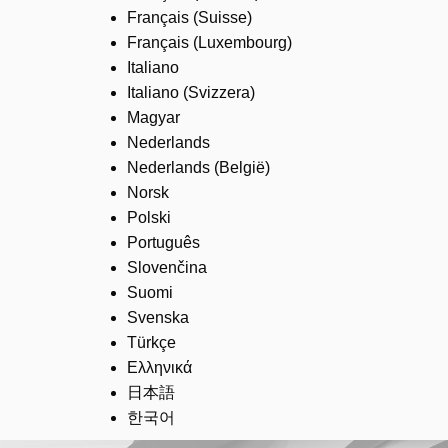
Français (Suisse)
Français (Luxembourg)
Italiano
Italiano (Svizzera)
Magyar
Nederlands
Nederlands (België)
Norsk
Polski
Português
Slovenčina
Suomi
Svenska
Türkçe
Ελληνικά
日本語
한국어