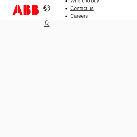
Where to buy
Contact us
Careers