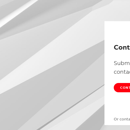
Cont
Submi
conta
CONT
Or cont