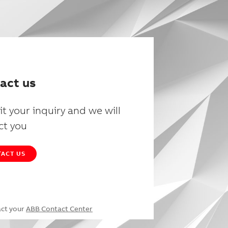
act us
t your inquiry and we will
ct you
ACT US
act your
ABB Contact Center