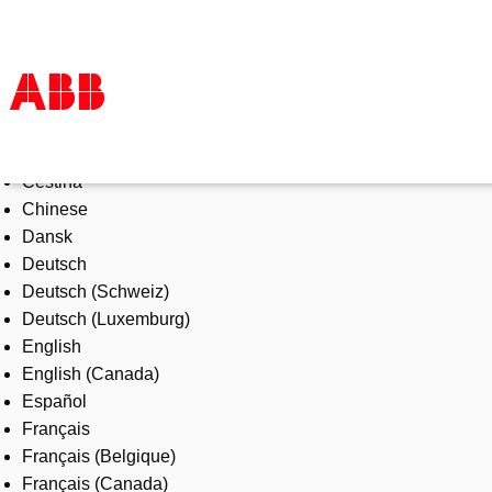
Select Language
Products & Solutions
Čeština
Industries
Chinese
Services
Dansk
About us
Deutsch
Where to buy
Deutsch (Schweiz)
Contact us
Deutsch (Luxemburg)
Careers
English
English (Canada)
Español
Français
Français (Belgique)
Français (Canada)