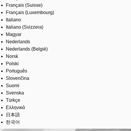
Français (Suisse)
Français (Luxembourg)
Italiano
Italiano (Svizzera)
Magyar
Nederlands
Nederlands (België)
Norsk
Polski
Português
Slovenčina
Suomi
Svenska
Türkçe
Ελληνικά
日本語
한국어