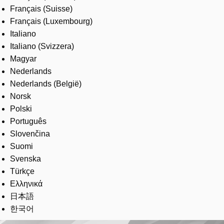
Français (Suisse)
Français (Luxembourg)
Italiano
Italiano (Svizzera)
Magyar
Nederlands
Nederlands (België)
Norsk
Polski
Português
Slovenčina
Suomi
Svenska
Türkçe
Ελληνικά
日本語
한국어