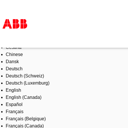
Select Language
Products & Solutions
Čeština
Industries
Chinese
Services
Dansk
About us
Deutsch
Where to buy
Deutsch (Schweiz)
Contact us
Deutsch (Luxemburg)
Careers
English
English (Canada)
Español
Français
Français (Belgique)
Français (Canada)