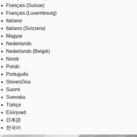
Français (Suisse)
Français (Luxembourg)
Italiano
Italiano (Svizzera)
Magyar
Nederlands
Nederlands (België)
Norsk
Polski
Português
Slovenčina
Suomi
Svenska
Türkçe
Ελληνικά
日本語
한국어