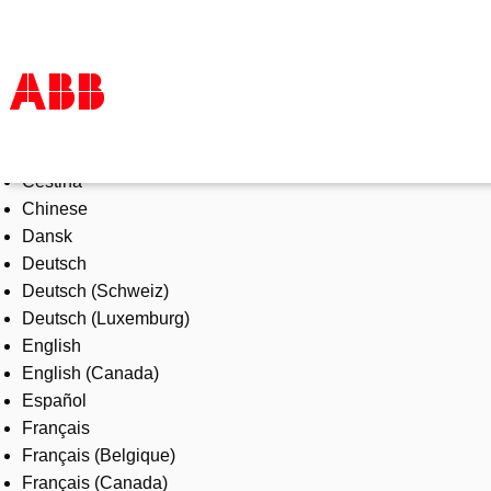
Select Language
Products & Solutions
Čeština
Industries
Chinese
Services
Dansk
About us
Deutsch
Where to buy
Deutsch (Schweiz)
Contact us
Deutsch (Luxemburg)
Careers
English
English (Canada)
Español
Français
Français (Belgique)
Français (Canada)