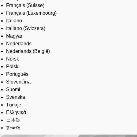
Français (Suisse)
Français (Luxembourg)
Italiano
Italiano (Svizzera)
Magyar
Nederlands
Nederlands (België)
Norsk
Polski
Português
Slovenčina
Suomi
Svenska
Türkçe
Ελληνικά
日本語
한국어