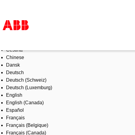
Select Language
Products & Solutions
Čeština
Industries
Chinese
Services
Dansk
About us
Deutsch
Where to buy
Deutsch (Schweiz)
Contact us
Deutsch (Luxemburg)
Careers
English
English (Canada)
Español
Français
Français (Belgique)
Français (Canada)