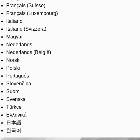
Français (Suisse)
Français (Luxembourg)
Italiano
Italiano (Svizzera)
Magyar
Nederlands
Nederlands (België)
Norsk
Polski
Português
Slovenčina
Suomi
Svenska
Türkçe
Ελληνικά
日本語
한국어