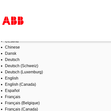
Select Language
Products & Solutions
Čeština
Industries
Chinese
Services
Dansk
About us
Deutsch
Where to buy
Deutsch (Schweiz)
Contact us
Deutsch (Luxemburg)
Careers
English
English (Canada)
Español
Français
Français (Belgique)
Français (Canada)