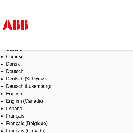
Select Language
Products & Solutions
Čeština
Industries
Chinese
Services
Dansk
About us
Deutsch
Where to buy
Deutsch (Schweiz)
Contact us
Deutsch (Luxemburg)
Careers
English
English (Canada)
Español
Français
Français (Belgique)
Français (Canada)