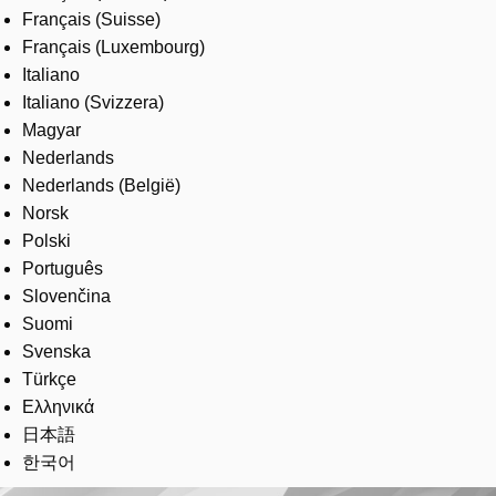
Français (Suisse)
Français (Luxembourg)
Italiano
Italiano (Svizzera)
Magyar
Nederlands
Nederlands (België)
Norsk
Polski
Português
Slovenčina
Suomi
Svenska
Türkçe
Ελληνικά
日本語
한국어