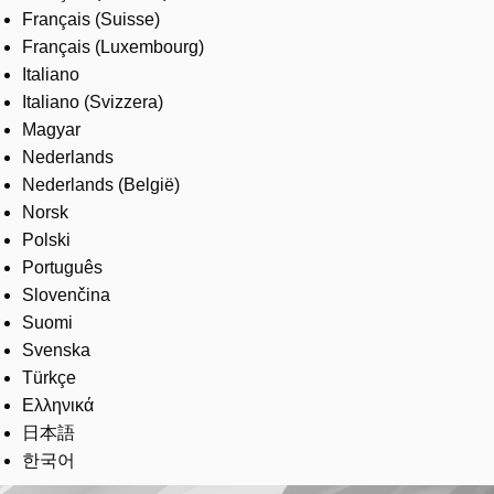
Français (Suisse)
Français (Luxembourg)
Italiano
Italiano (Svizzera)
Magyar
Nederlands
Nederlands (België)
Norsk
Polski
Português
Slovenčina
Suomi
Svenska
Türkçe
Ελληνικά
日本語
한국어