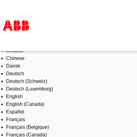
Select Language
Products & Solutions
Čeština
Industries
Chinese
Services
Dansk
About us
Deutsch
Where to buy
Deutsch (Schweiz)
Contact us
Deutsch (Luxemburg)
Careers
English
English (Canada)
Español
Français
Français (Belgique)
Français (Canada)