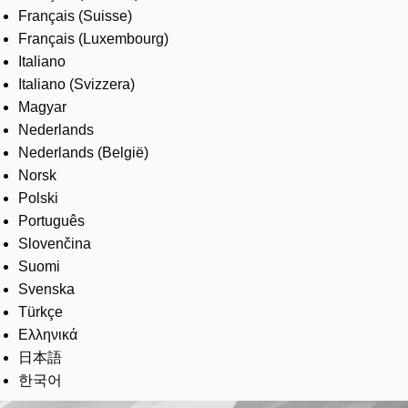
Français (Suisse)
Français (Luxembourg)
Italiano
Italiano (Svizzera)
Magyar
Nederlands
Nederlands (België)
Norsk
Polski
Português
Slovenčina
Suomi
Svenska
Türkçe
Ελληνικά
日本語
한국어