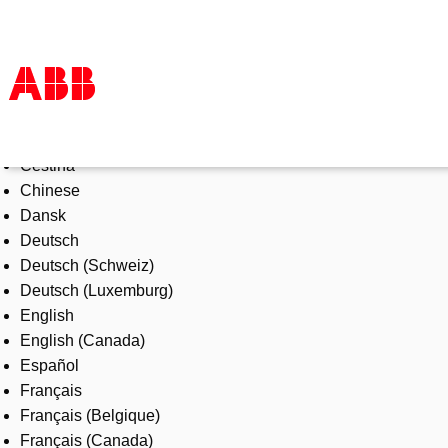
Select Language
Products & Solutions
Čeština
Industries
Chinese
Services
Dansk
About us
Deutsch
Where to buy
Deutsch (Schweiz)
Contact us
Deutsch (Luxemburg)
Careers
English
English (Canada)
Español
Français
Français (Belgique)
Français (Canada)