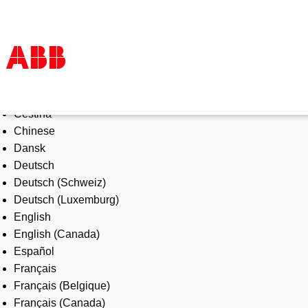
Select Language
Products & Solutions
Čeština
Industries
Chinese
Services
Dansk
About us
Deutsch
Where to buy
Deutsch (Schweiz)
Contact us
Deutsch (Luxemburg)
Careers
English
English (Canada)
Español
Français
Français (Belgique)
Français (Canada)