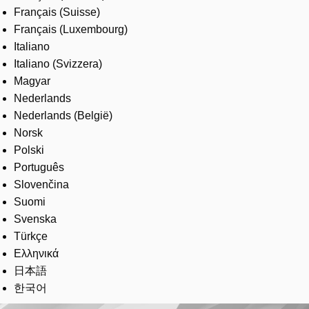
Français (Suisse)
Français (Luxembourg)
Italiano
Italiano (Svizzera)
Magyar
Nederlands
Nederlands (België)
Norsk
Polski
Português
Slovenčina
Suomi
Svenska
Türkçe
Ελληνικά
日本語
한국어