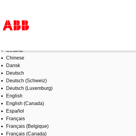
Select Language
Products & Solutions
Čeština
Industries
Chinese
Services
Dansk
About us
Deutsch
Where to buy
Deutsch (Schweiz)
Contact us
Deutsch (Luxemburg)
Careers
English
English (Canada)
Español
Français
Français (Belgique)
Français (Canada)