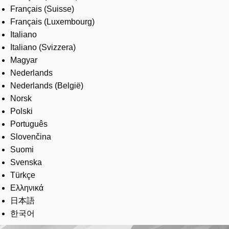
Français (Suisse)
Français (Luxembourg)
Italiano
Italiano (Svizzera)
Magyar
Nederlands
Nederlands (België)
Norsk
Polski
Português
Slovenčina
Suomi
Svenska
Türkçe
Ελληνικά
日本語
한국어