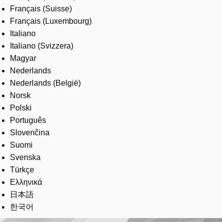
Français (Suisse)
Français (Luxembourg)
Italiano
Italiano (Svizzera)
Magyar
Nederlands
Nederlands (België)
Norsk
Polski
Português
Slovenčina
Suomi
Svenska
Türkçe
Ελληνικά
日本語
한국어