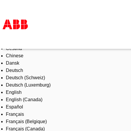
Select Language
Products & Solutions
Čeština
Industries
Chinese
Services
Dansk
About us
Deutsch
Where to buy
Deutsch (Schweiz)
Contact us
Deutsch (Luxemburg)
Careers
English
English (Canada)
Español
Français
Français (Belgique)
Français (Canada)