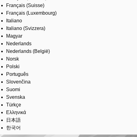
Français (Suisse)
Français (Luxembourg)
Italiano
Italiano (Svizzera)
Magyar
Nederlands
Nederlands (België)
Norsk
Polski
Português
Slovenčina
Suomi
Svenska
Türkçe
Ελληνικά
日本語
한국어