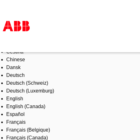
Select Language
Products & Solutions
Čeština
Industries
Chinese
Services
Dansk
About us
Deutsch
Where to buy
Deutsch (Schweiz)
Contact us
Deutsch (Luxemburg)
Careers
English
English (Canada)
Español
Français
Français (Belgique)
Français (Canada)