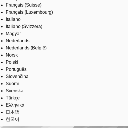
Français (Suisse)
Français (Luxembourg)
Italiano
Italiano (Svizzera)
Magyar
Nederlands
Nederlands (België)
Norsk
Polski
Português
Slovenčina
Suomi
Svenska
Türkçe
Ελληνικά
日本語
한국어