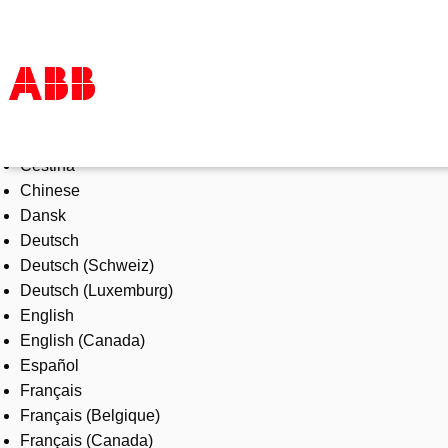
Select Language
Products & Solutions
Čeština
Industries
Chinese
Services
Dansk
About us
Deutsch
Where to buy
Deutsch (Schweiz)
Contact us
Deutsch (Luxemburg)
Careers
English
English (Canada)
Español
Français
Français (Belgique)
Français (Canada)