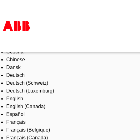
Select Language
Products & Solutions
Čeština
Industries
Chinese
Services
Dansk
About us
Deutsch
Where to buy
Deutsch (Schweiz)
Contact us
Deutsch (Luxemburg)
Careers
English
English (Canada)
Español
Français
Français (Belgique)
Français (Canada)