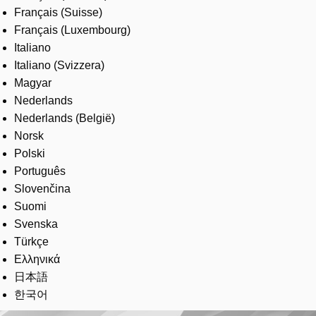
Français (Suisse)
Français (Luxembourg)
Italiano
Italiano (Svizzera)
Magyar
Nederlands
Nederlands (België)
Norsk
Polski
Português
Slovenčina
Suomi
Svenska
Türkçe
Ελληνικά
日本語
한국어