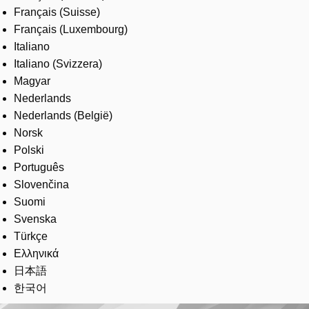
Français (Suisse)
Français (Luxembourg)
Italiano
Italiano (Svizzera)
Magyar
Nederlands
Nederlands (België)
Norsk
Polski
Português
Slovenčina
Suomi
Svenska
Türkçe
Ελληνικά
日本語
한국어