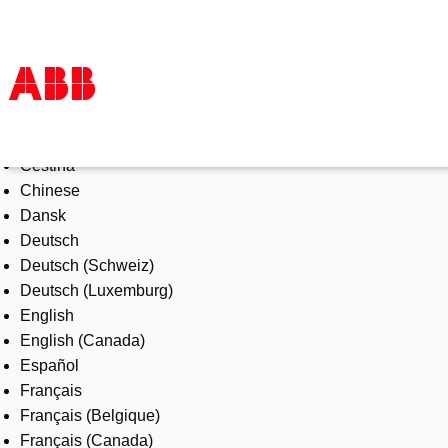
Select Language
Products & Solutions
Čeština
Industries
Chinese
Services
Dansk
About us
Deutsch
Where to buy
Deutsch (Schweiz)
Contact us
Deutsch (Luxemburg)
Careers
English
English (Canada)
Español
Français
Français (Belgique)
Français (Canada)