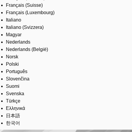
Français (Suisse)
Français (Luxembourg)
Italiano
Italiano (Svizzera)
Magyar
Nederlands
Nederlands (België)
Norsk
Polski
Português
Slovenčina
Suomi
Svenska
Türkçe
Ελληνικά
日本語
한국어