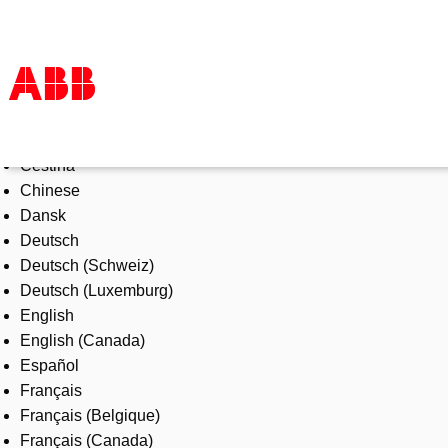
Select Language
Products & Solutions
Čeština
Industries
Chinese
Services
Dansk
About us
Deutsch
Where to buy
Deutsch (Schweiz)
Contact us
Deutsch (Luxemburg)
Careers
English
English (Canada)
Español
Français
Français (Belgique)
Français (Canada)