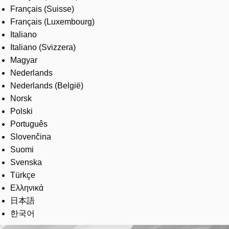
Français (Suisse)
Français (Luxembourg)
Italiano
Italiano (Svizzera)
Magyar
Nederlands
Nederlands (België)
Norsk
Polski
Português
Slovenčina
Suomi
Svenska
Türkçe
Ελληνικά
日本語
한국어