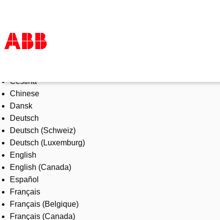
Select Language
Products & Solutions
Čeština
Industries
Chinese
Services
Dansk
About us
Deutsch
Where to buy
Deutsch (Schweiz)
Contact us
Deutsch (Luxemburg)
Careers
English
English (Canada)
Español
Français
Français (Belgique)
Français (Canada)