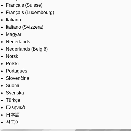
Français (Suisse)
Français (Luxembourg)
Italiano
Italiano (Svizzera)
Magyar
Nederlands
Nederlands (België)
Norsk
Polski
Português
Slovenčina
Suomi
Svenska
Türkçe
Ελληνικά
日本語
한국어