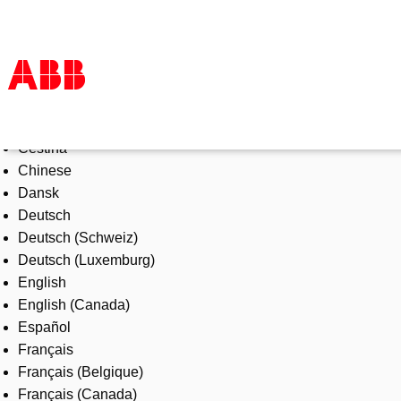
Select Language
Products & Solutions
Čeština
Industries
Chinese
Services
Dansk
About us
Deutsch
Where to buy
Deutsch (Schweiz)
Contact us
Deutsch (Luxemburg)
Careers
English
English (Canada)
Español
Français
Français (Belgique)
Français (Canada)