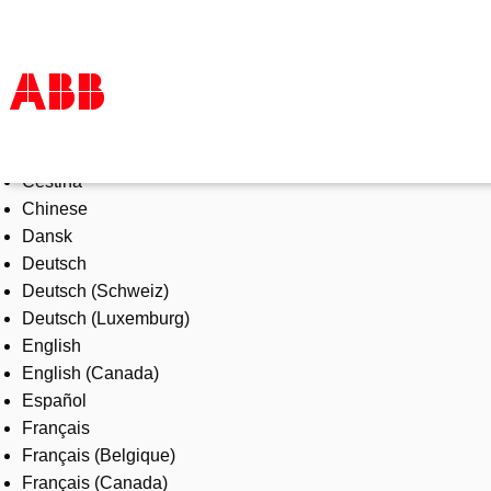
Select Language
Products & Solutions
Čeština
Industries
Chinese
Services
Dansk
About us
Deutsch
Where to buy
Deutsch (Schweiz)
Contact us
Deutsch (Luxemburg)
Careers
English
English (Canada)
Español
Français
Français (Belgique)
Français (Canada)