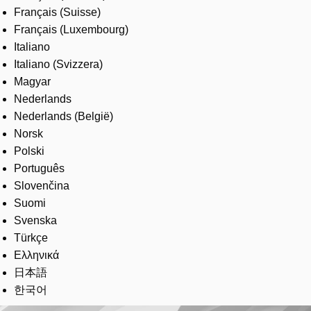
Français (Suisse)
Français (Luxembourg)
Italiano
Italiano (Svizzera)
Magyar
Nederlands
Nederlands (België)
Norsk
Polski
Português
Slovenčina
Suomi
Svenska
Türkçe
Ελληνικά
日本語
한국어