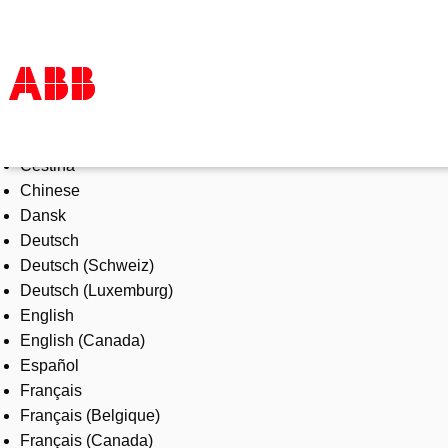
Select Language
Products & Solutions
Čeština
Industries
Chinese
Services
Dansk
About us
Deutsch
Where to buy
Deutsch (Schweiz)
Contact us
Deutsch (Luxemburg)
Careers
English
English (Canada)
Español
Français
Français (Belgique)
Français (Canada)