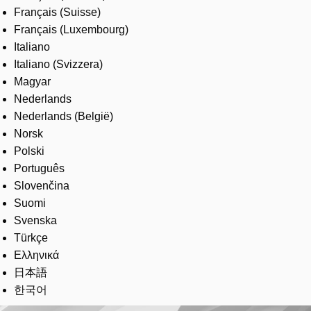
Français (Suisse)
Français (Luxembourg)
Italiano
Italiano (Svizzera)
Magyar
Nederlands
Nederlands (België)
Norsk
Polski
Português
Slovenčina
Suomi
Svenska
Türkçe
Ελληνικά
日本語
한국어