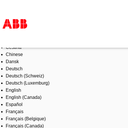
Select Language
Products & Solutions
Čeština
Industries
Chinese
Services
Dansk
About us
Deutsch
Where to buy
Deutsch (Schweiz)
Contact us
Deutsch (Luxemburg)
Careers
English
English (Canada)
Español
Français
Français (Belgique)
Français (Canada)