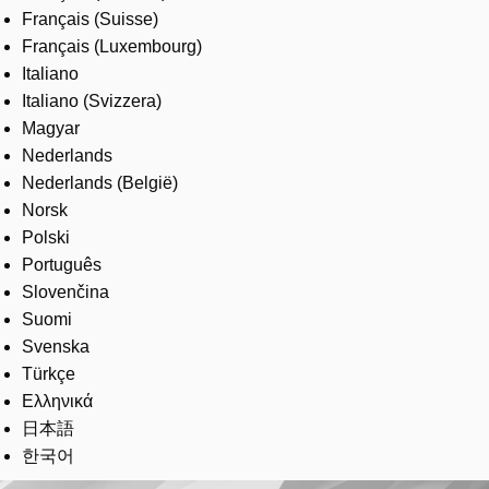
Français (Suisse)
Français (Luxembourg)
Italiano
Italiano (Svizzera)
Magyar
Nederlands
Nederlands (België)
Norsk
Polski
Português
Slovenčina
Suomi
Svenska
Türkçe
Ελληνικά
日本語
한국어