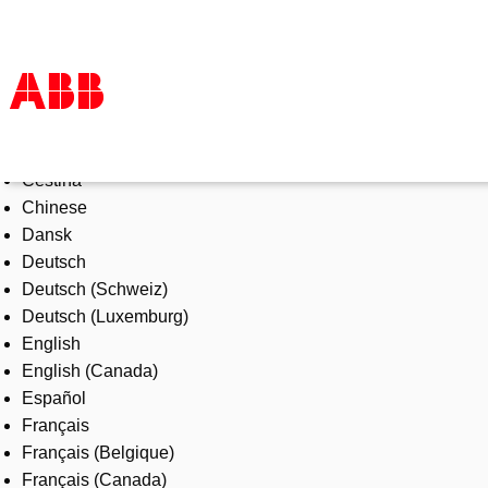
Select Language
Products & Solutions
Čeština
Industries
Chinese
Services
Dansk
About us
Deutsch
Where to buy
Deutsch (Schweiz)
Contact us
Deutsch (Luxemburg)
Careers
English
English (Canada)
Español
Français
Français (Belgique)
Français (Canada)