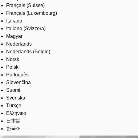
Français (Suisse)
Français (Luxembourg)
Italiano
Italiano (Svizzera)
Magyar
Nederlands
Nederlands (België)
Norsk
Polski
Português
Slovenčina
Suomi
Svenska
Türkçe
Ελληνικά
日本語
한국어