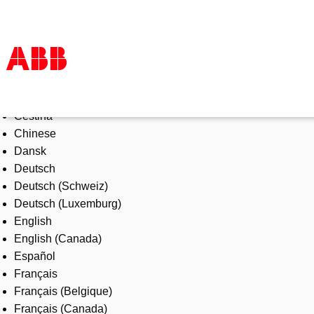
Select Language
Products & Solutions
Čeština
Industries
Chinese
Services
Dansk
About us
Deutsch
Where to buy
Deutsch (Schweiz)
Contact us
Deutsch (Luxemburg)
Careers
English
English (Canada)
Español
Français
Français (Belgique)
Français (Canada)