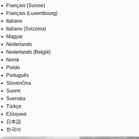
Français (Suisse)
Français (Luxembourg)
Italiano
Italiano (Svizzera)
Magyar
Nederlands
Nederlands (België)
Norsk
Polski
Português
Slovenčina
Suomi
Svenska
Türkçe
Ελληνικά
日本語
한국어