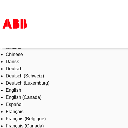
Select Language
Products & Solutions
Čeština
Industries
Chinese
Services
Dansk
About us
Deutsch
Where to buy
Deutsch (Schweiz)
Contact us
Deutsch (Luxemburg)
Careers
English
English (Canada)
Español
Français
Français (Belgique)
Français (Canada)