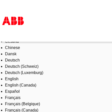
Select Language
Products & Solutions
Čeština
Industries
Chinese
Services
Dansk
About us
Deutsch
Where to buy
Deutsch (Schweiz)
Contact us
Deutsch (Luxemburg)
Careers
English
English (Canada)
Español
Français
Français (Belgique)
Français (Canada)