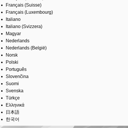
Français (Suisse)
Français (Luxembourg)
Italiano
Italiano (Svizzera)
Magyar
Nederlands
Nederlands (België)
Norsk
Polski
Português
Slovenčina
Suomi
Svenska
Türkçe
Ελληνικά
日本語
한국어