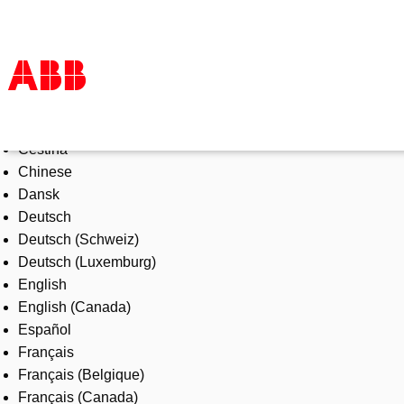
Select Language
Products & Solutions
Čeština
Industries
Chinese
Services
Dansk
About us
Deutsch
Where to buy
Deutsch (Schweiz)
Contact us
Deutsch (Luxemburg)
Careers
English
English (Canada)
Español
Français
Français (Belgique)
Français (Canada)