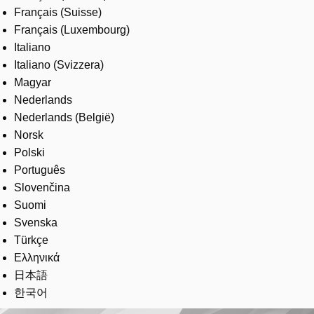
Français (Suisse)
Français (Luxembourg)
Italiano
Italiano (Svizzera)
Magyar
Nederlands
Nederlands (België)
Norsk
Polski
Português
Slovenčina
Suomi
Svenska
Türkçe
Ελληνικά
日本語
한국어