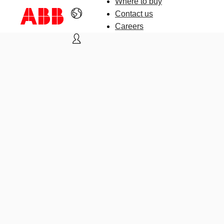
Where to buy
Contact us
Careers