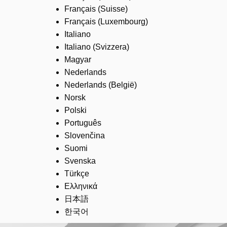
Français (Suisse)
Français (Luxembourg)
Italiano
Italiano (Svizzera)
Magyar
Nederlands
Nederlands (België)
Norsk
Polski
Português
Slovenčina
Suomi
Svenska
Türkçe
Ελληνικά
日本語
한국어