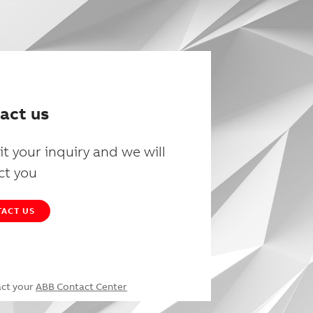
act us
t your inquiry and we will
ct you
ACT US
act your
ABB Contact Center