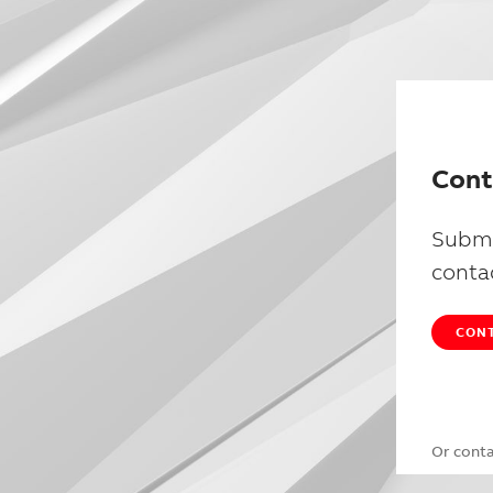
Cont
Submi
conta
CONT
Or cont