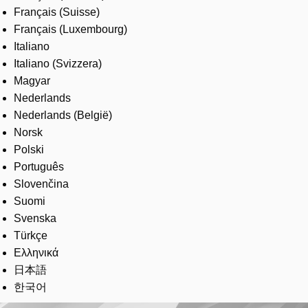
Français (Suisse)
Français (Luxembourg)
Italiano
Italiano (Svizzera)
Magyar
Nederlands
Nederlands (België)
Norsk
Polski
Português
Slovenčina
Suomi
Svenska
Türkçe
Ελληνικά
日本語
한국어