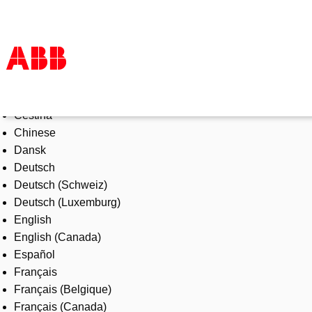
Select Language
Products & Solutions
Čeština
Industries
Chinese
Services
Dansk
About us
Deutsch
Where to buy
Deutsch (Schweiz)
Contact us
Deutsch (Luxemburg)
Careers
English
English (Canada)
Español
Français
Français (Belgique)
Français (Canada)