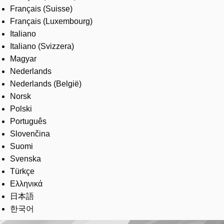
Français (Suisse)
Français (Luxembourg)
Italiano
Italiano (Svizzera)
Magyar
Nederlands
Nederlands (België)
Norsk
Polski
Português
Slovenčina
Suomi
Svenska
Türkçe
Ελληνικά
日本語
한국어