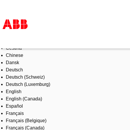
Select Language
Products & Solutions
Čeština
Industries
Chinese
Services
Dansk
About us
Deutsch
Where to buy
Deutsch (Schweiz)
Contact us
Deutsch (Luxemburg)
Careers
English
English (Canada)
Español
Français
Français (Belgique)
Français (Canada)