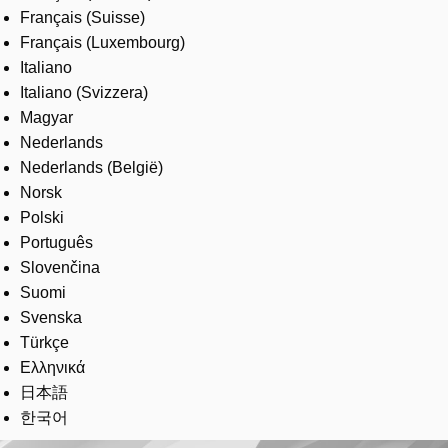
Français (Suisse)
Français (Luxembourg)
Italiano
Italiano (Svizzera)
Magyar
Nederlands
Nederlands (België)
Norsk
Polski
Português
Slovenčina
Suomi
Svenska
Türkçe
Ελληνικά
日本語
한국어