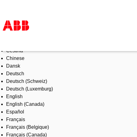
Select Language
Products & Solutions
Čeština
Industries
Chinese
Services
Dansk
About us
Deutsch
Where to buy
Deutsch (Schweiz)
Contact us
Deutsch (Luxemburg)
Careers
English
English (Canada)
Español
Français
Français (Belgique)
Français (Canada)