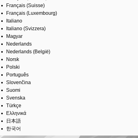
Français (Suisse)
Français (Luxembourg)
Italiano
Italiano (Svizzera)
Magyar
Nederlands
Nederlands (België)
Norsk
Polski
Português
Slovenčina
Suomi
Svenska
Türkçe
Ελληνικά
日本語
한국어