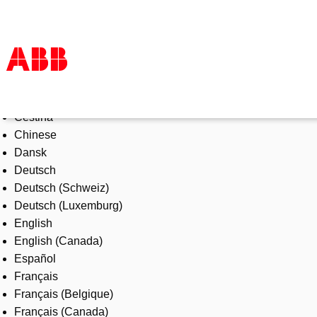
Select Language
Products & Solutions
Čeština
Industries
Chinese
Services
Dansk
About us
Deutsch
Where to buy
Deutsch (Schweiz)
Contact us
Deutsch (Luxemburg)
Careers
English
English (Canada)
Español
Français
Français (Belgique)
Français (Canada)