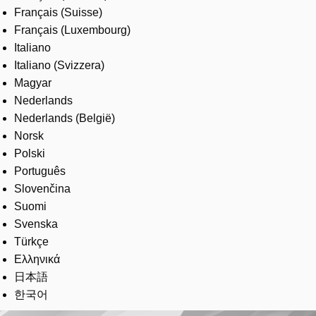
Français (Suisse)
Français (Luxembourg)
Italiano
Italiano (Svizzera)
Magyar
Nederlands
Nederlands (België)
Norsk
Polski
Português
Slovenčina
Suomi
Svenska
Türkçe
Ελληνικά
日本語
한국어