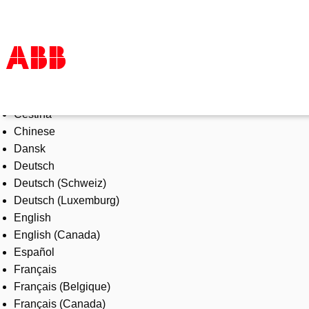
Select Language
Products & Solutions
Čeština
Industries
Chinese
Services
Dansk
About us
Deutsch
Where to buy
Deutsch (Schweiz)
Contact us
Deutsch (Luxemburg)
Careers
English
English (Canada)
Español
Français
Français (Belgique)
Français (Canada)