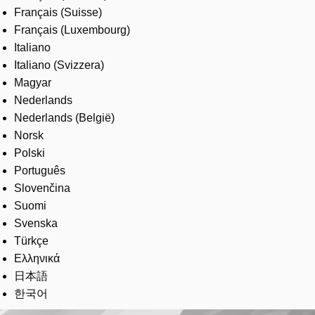
Français (Suisse)
Français (Luxembourg)
Italiano
Italiano (Svizzera)
Magyar
Nederlands
Nederlands (België)
Norsk
Polski
Português
Slovenčina
Suomi
Svenska
Türkçe
Ελληνικά
日本語
한국어