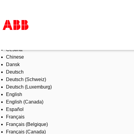
Select Language
Products & Solutions
Čeština
Industries
Chinese
Services
Dansk
About us
Deutsch
Where to buy
Deutsch (Schweiz)
Contact us
Deutsch (Luxemburg)
Careers
English
English (Canada)
Español
Français
Français (Belgique)
Français (Canada)