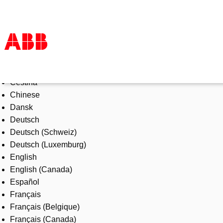
Select Language
Products & Solutions
Čeština
Industries
Chinese
Services
Dansk
About us
Deutsch
Where to buy
Deutsch (Schweiz)
Contact us
Deutsch (Luxemburg)
Careers
English
English (Canada)
Español
Français
Français (Belgique)
Français (Canada)