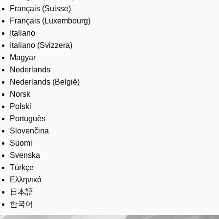
Français (Suisse)
Français (Luxembourg)
Italiano
Italiano (Svizzera)
Magyar
Nederlands
Nederlands (België)
Norsk
Polski
Português
Slovenčina
Suomi
Svenska
Türkçe
Ελληνικά
日本語
한국어