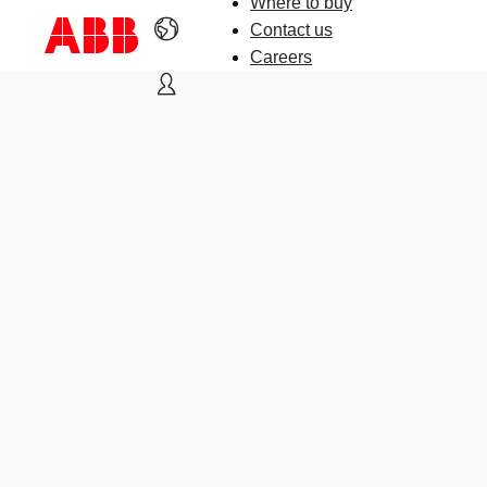
Where to buy
Contact us
Careers