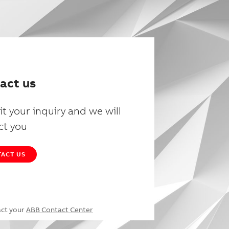
act us
t your inquiry and we will
ct you
ACT US
act your
ABB Contact Center