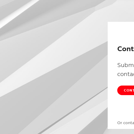
Cont
Submi
conta
CONT
Or cont