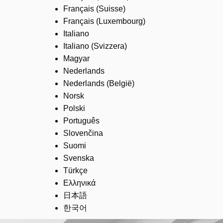
Français (Suisse)
Français (Luxembourg)
Italiano
Italiano (Svizzera)
Magyar
Nederlands
Nederlands (België)
Norsk
Polski
Português
Slovenčina
Suomi
Svenska
Türkçe
Ελληνικά
日本語
한국어