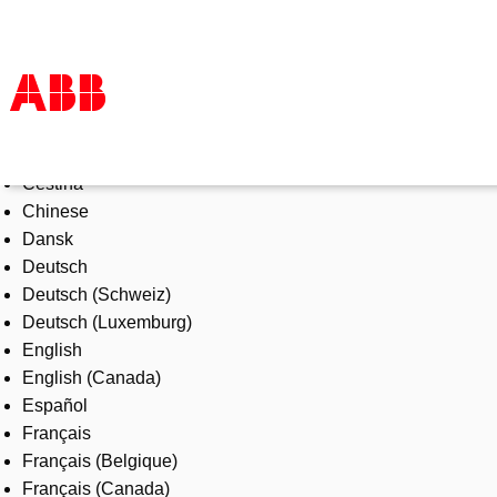
Select Language
Products & Solutions
Čeština
Industries
Chinese
Services
Dansk
About us
Deutsch
Where to buy
Deutsch (Schweiz)
Contact us
Deutsch (Luxemburg)
Careers
English
English (Canada)
Español
Français
Français (Belgique)
Français (Canada)