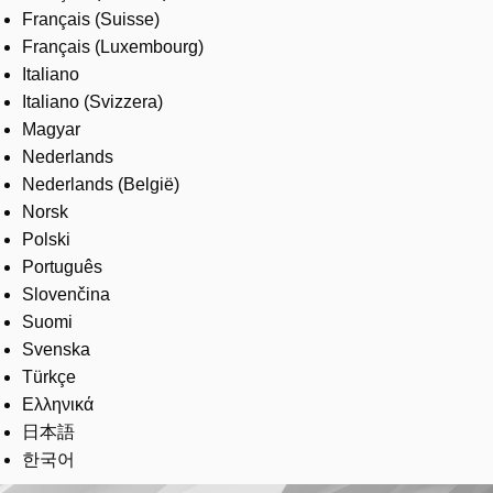
Français (Suisse)
Français (Luxembourg)
Italiano
Italiano (Svizzera)
Magyar
Nederlands
Nederlands (België)
Norsk
Polski
Português
Slovenčina
Suomi
Svenska
Türkçe
Ελληνικά
日本語
한국어