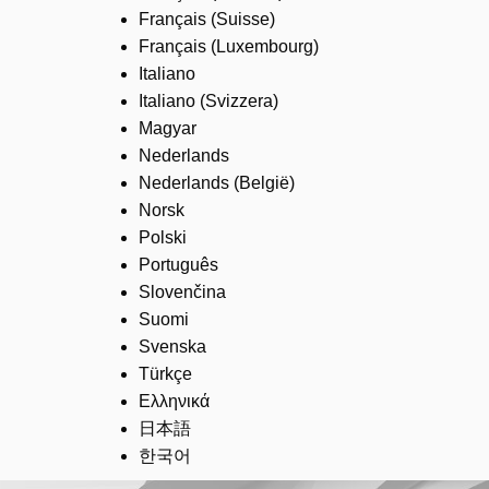
Français (Suisse)
Français (Luxembourg)
Italiano
Italiano (Svizzera)
Magyar
Nederlands
Nederlands (België)
Norsk
Polski
Português
Slovenčina
Suomi
Svenska
Türkçe
Ελληνικά
日本語
한국어