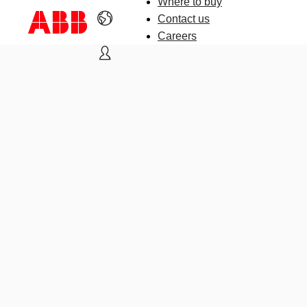
Where to buy
Contact us
Careers