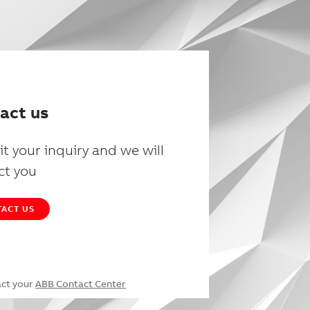
act us
t your inquiry and we will
ct you
ACT US
act your
ABB Contact Center