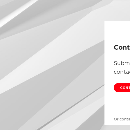
Cont
Submi
conta
CONT
Or cont