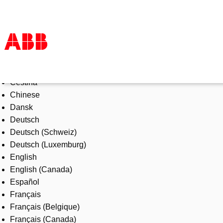
Select Language
Products & Solutions
Čeština
Industries
Chinese
Services
Dansk
About us
Deutsch
Where to buy
Deutsch (Schweiz)
Contact us
Deutsch (Luxemburg)
Careers
English
English (Canada)
Español
Français
Français (Belgique)
Français (Canada)