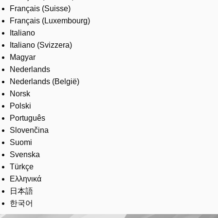
Français (Suisse)
Français (Luxembourg)
Italiano
Italiano (Svizzera)
Magyar
Nederlands
Nederlands (België)
Norsk
Polski
Português
Slovenčina
Suomi
Svenska
Türkçe
Ελληνικά
日本語
한국어