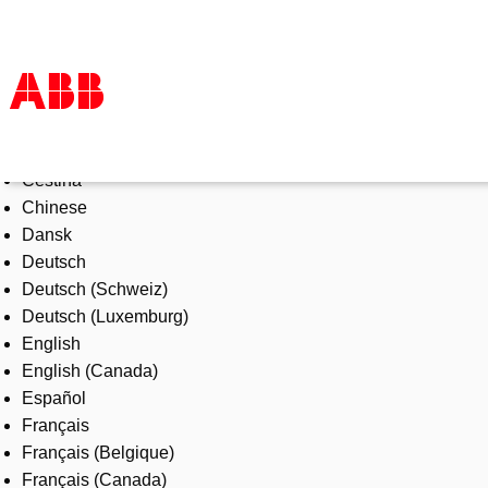
Select Language
Products & Solutions
Čeština
Industries
Chinese
Services
Dansk
About us
Deutsch
Where to buy
Deutsch (Schweiz)
Contact us
Deutsch (Luxemburg)
Careers
English
English (Canada)
Español
Français
Français (Belgique)
Français (Canada)