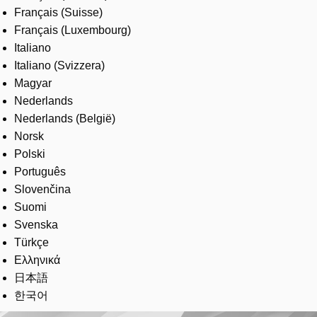
Français (Suisse)
Français (Luxembourg)
Italiano
Italiano (Svizzera)
Magyar
Nederlands
Nederlands (België)
Norsk
Polski
Português
Slovenčina
Suomi
Svenska
Türkçe
Ελληνικά
日本語
한국어